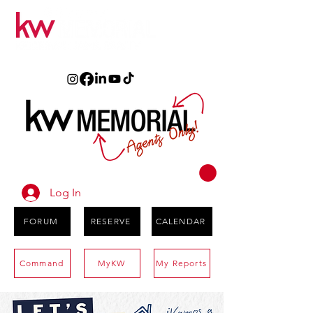
Log In
FORUM
RESERVE
CALENDAR
Command
MyKW
My Reports